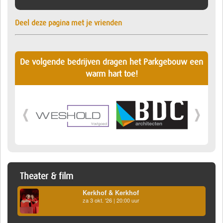
Deel deze pagina met je vrienden
De volgende bedrijven dragen het Parkgebouw een
warm hart toe!
Theater & film
Kerkhof & Kerkhof
za 3 okt. '26 | 20:00 uur