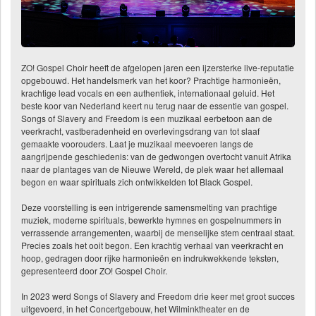
ZO! Gospel Choir heeft de afgelopen jaren een ijzersterke live-reputatie
opgebouwd. Het handelsmerk van het koor? Prachtige harmonieën,
krachtige lead vocals en een authentiek, internationaal geluid. Het
beste koor van Nederland keert nu terug naar de essentie van gospel.
Songs of Slavery and Freedom is een muzikaal eerbetoon aan de
veerkracht, vastberadenheid en overlevingsdrang van tot slaaf
gemaakte voorouders. Laat je muzikaal meevoeren langs de
aangrijpende geschiedenis: van de gedwongen overtocht vanuit Afrika
naar de plantages van de Nieuwe Wereld, de plek waar het allemaal
begon en waar spirituals zich ontwikkelden tot Black Gospel.
Deze voorstelling is een intrigerende samensmelting van prachtige
muziek, moderne spirituals, bewerkte hymnes en gospelnummers in
verrassende arrangementen, waarbij de menselijke stem centraal staat.
Precies zoals het ooit begon. Een krachtig verhaal van veerkracht en
hoop, gedragen door rijke harmonieën en indrukwekkende teksten,
gepresenteerd door ZO! Gospel Choir.
In 2023 werd Songs of Slavery and Freedom drie keer met groot succes
uitgevoerd, in het Concertgebouw, het Wilminktheater en de