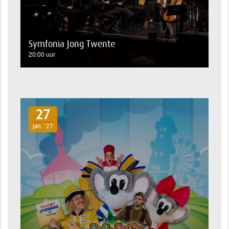
Symfonia Jong Twente
20:00 uur
27
jan. '27