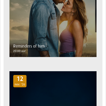
Reminders of him
20:00 uur
12
nov. '26