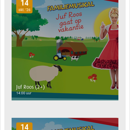
14
okt. '26
Juf Roos (2+)
14:00 uur
14