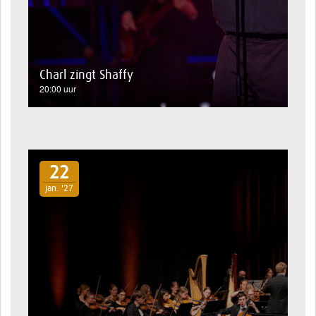
Charl zingt Shaffy
20:00 uur
22
jan. '27