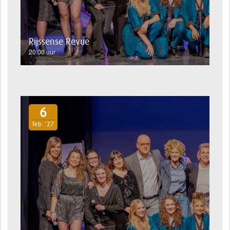
Rijssense Revue
20:00 uur
6
feb. '27