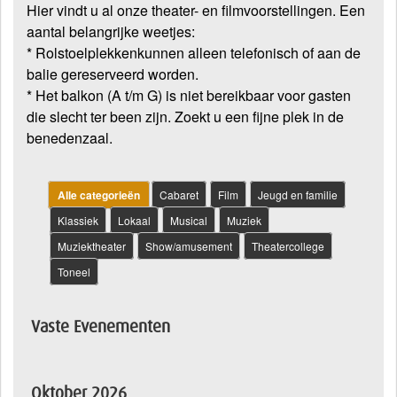
Hier vindt u al onze theater- en filmvoorstellingen. Een
aantal belangrijke weetjes:
* Rolstoelplekkenkunnen alleen telefonisch of aan de
balie gereserveerd worden.
* Het balkon (A t/m G) is niet bereikbaar voor gasten
die slecht ter been zijn. Zoekt u een fijne plek in de
benedenzaal.
Alle categorieën
Cabaret
Film
Jeugd en familie
Klassiek
Lokaal
Musical
Muziek
Muziektheater
Show/amusement
Theatercollege
Toneel
Vaste Evenementen
Oktober 2026