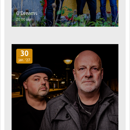
O'Dreams
20:00 uur
30
jan. '27