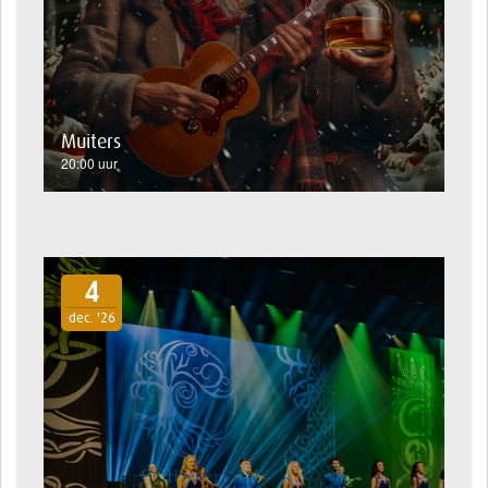
Muiters
20:00 uur
4
dec. '26