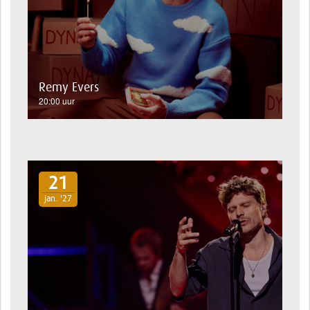
Remy Evers
20:00 uur
21
jan. '27