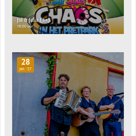
Jul & Julia (3+)
16:00 uur
28
jan. '27