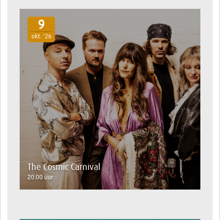
9
okt. '26
The Cosmic Carnival
20:00 uur