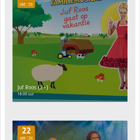
okt. '26
Juf Roos (2+)
16:00 uur
22
okt. '26