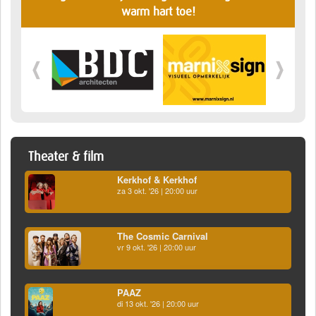
warm hart toe!
Theater & film
Kerkhof & Kerkhof
za 3 okt. '26 | 20:00 uur
The Cosmic Carnival
vr 9 okt. '26 | 20:00 uur
PAAZ
di 13 okt. '26 | 20:00 uur