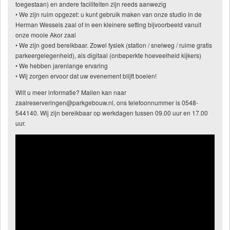
toegestaan) en andere faciliteiten zijn reeds aanwezig
• We zijn ruim opgezet: u kunt gebruik maken van onze studio in de
Herman Wessels zaal of in een kleinere setting bijvoorbeeld vanuit
onze mooie Akor zaal
• We zijn goed bereikbaar. Zowel fysiek (station / snelweg / ruime gratis
parkeergelegenheid), als digitaal (onbeperkte hoeveelheid kijkers)
• We hebben jarenlange ervaring
• Wij zorgen ervoor dat uw evenement blijft boeien!
Wilt u meer informatie? Mailen kan naar
zaalreserveringen@parkgebouw.nl, ons telefoonnummer is 0548-
544140. Wij zijn bereikbaar op werkdagen tussen 09.00 uur en 17.00
uur.