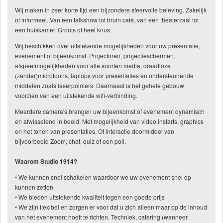
Wij maken in zeer korte tijd een bijzondere sfeervolle beleving. Zakelijk
of informeel. Van een talkshow tot bruin café, van een theaterzaal tot
een huiskamer. Groots of heel knus.
Wij beschikken over uitstekende mogelijkheden voor uw presentatie,
evenement of bijeenkomst. Projectoren, projectieschermen,
afspeelmogelijkheden voor alle soorten media, draadloze
(zender)microfoons, laptops voor presentaties en ondersteunende
middelen zoals laserpointers. Daarnaast is het gehele gebouw
voorzien van een uitstekende wifi-verbinding.
Meerdere camera's brengen uw bijeenkomst of evenement dynamisch
en afwisselend in beeld. Met mogelijkheid van video instarts, graphics
en het tonen van presentaties. Of interactie doormiddel van
bijvoorbeeld Zoom, chat, quiz of een poll.
Waarom Studio 1914?
• We kunnen snel schakelen waardoor we uw evenement snel op
kunnen zetten
• We bieden uitstekende kwaliteit tegen een goede prijs
• We zijn flexibel en zorgen er voor dat u zich alleen maar op de inhoud
van het evenement hoeft te richten. Techniek, catering (wanneer