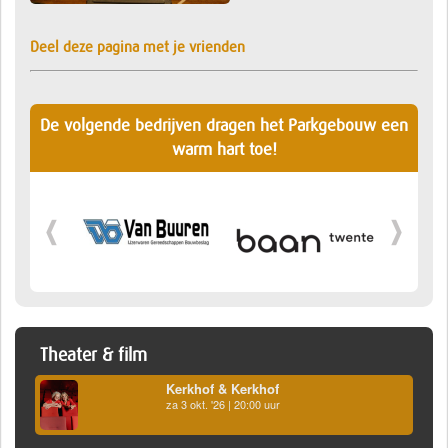
Deel deze pagina met je vrienden
De volgende bedrijven dragen het Parkgebouw een
warm hart toe!
Theater & film
Kerkhof & Kerkhof
za 3 okt. '26 | 20:00 uur