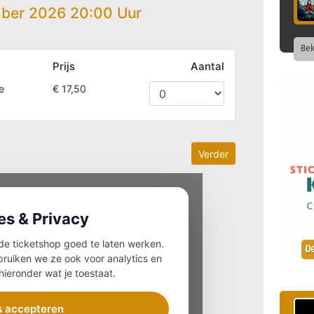
Bek
De