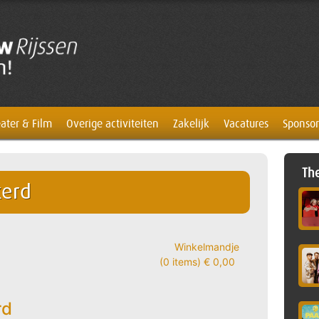
ater & Film
Overige activiteiten
Zakelijk
Vacatures
Sponsor
The
kerd