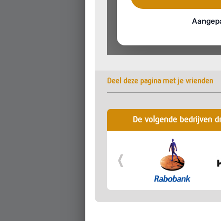
Deel deze pagina met je vrienden
De volgende bedrijven d