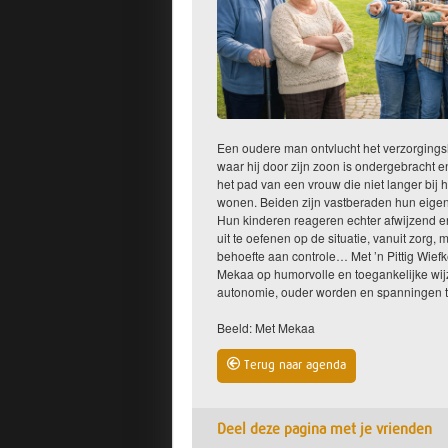
Een oudere man ontvlucht het verzorgings
waar hij door zijn zoon is ondergebracht en
het pad van een vrouw die niet langer bij h
wonen. Beiden zijn vastberaden hun eige
Hun kinderen reageren echter afwijzend e
uit te oefenen op de situatie, vanuit zorg, 
behoefte aan controle… Met ’n Pittig Wiefk
Mekaa op humorvolle en toegankelijke wij
autonomie, ouder worden en spanningen t
Beeld: Met Mekaa
Terug naar agenda
Deel deze pagina met je vrienden