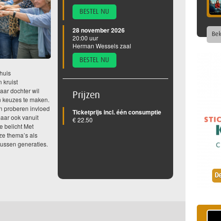
BESTEL NU
28 november 2026
Bek
20:00 uur
Herman Wessels zaal
BESTEL NU
huis
 kruist
aar dochter wil
Prijzen
n keuzes te maken.
n proberen invloed
Ticketprijs incl. één consumptie
maar ook vanuit
€ 22.50
e belicht Met
ze thema’s als
ussen generaties.
De