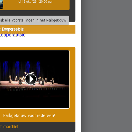
di 13 okt. '26 | 20:00 uur
ijk alle voorstellingen in het Parkgebouw
 Kooperaatsie
Parkgebouw voor iedereen!
filmarchief