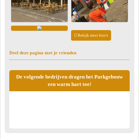
Bekijk meer foto's
Deel deze pagina met je vrienden
De volgende bedrijven dragen het Parkgebouw
een warm hart toe!