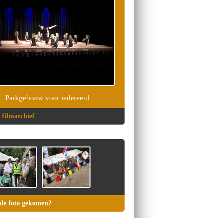
Parkgebouw voor iedereen!
 filmarchief
de foto gekomen?