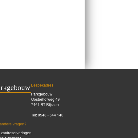
Bezoekadres
arkgebouw
Parkgebouw
Oosterhofweg 49
7461 BT Rijssen
Tel: 0548 - 544 140
 andere vragen?
 zaalreserveringen
 ons algemene