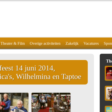
Theater & Film
Overige activiteiten
Zakelijk
Vacatures
Spon
Th
eest 14 juni 2014,
ca's, Wilhelmina en Taptoe