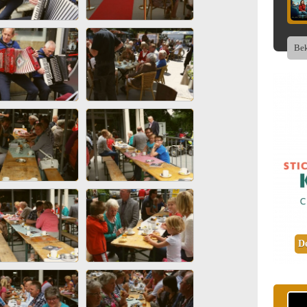
Bek
De