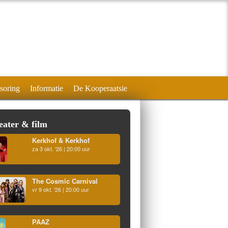
soring
Informatie
De Kooperaatsie
eater & film
Kerkhof & Kerkhof
za 3 okt. '26 | 20:00 uur
The Cosmic Carnival
vr 9 okt. '26 | 20:00 uur
PAAZ