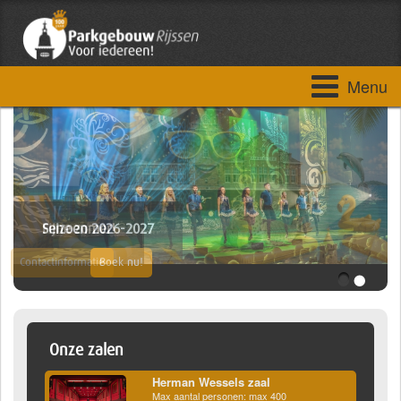
Menu
Fijne zomer!
Seizoen 2026-2027
•
•
Contactinformatie
Boek nu!
Onze zalen
Herman Wessels zaal
Max aantal personen: max 400