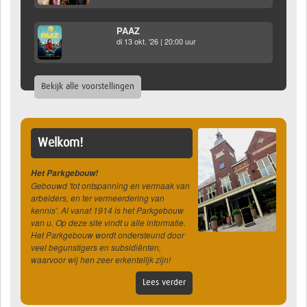
PAAZ
di 13 okt. '26 | 20:00 uur
Bekijk alle voorstellingen
Welkom!
Het Parkgebouw!
Gebouwd 'tot ontspanning en vermaak van
arbeiders, en ter vermeerdering van
kennis'. Al vanaf 1914 is het Parkgebouw
van u. Op deze site vindt u alle informatie.
Het Parkgebouw wordt ondersteund door
veel begunstigers en subsidiënten,
waarvoor wij hen zeer erkentelijk zijn!
Lees verder