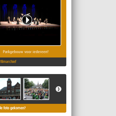
Parkgebouw voor iedereen!
filmarchief
de foto gekomen?